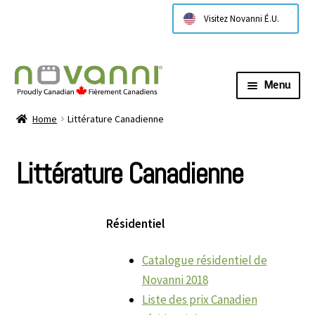
Visitez Novanni É.U.
Menu
Expa
À propos de nous
Home
Littérature Canadienne
child
menu
Expa
Products
Littérature Canadienne
child
menu
Expa
Technical Information
child
menu
Résidentiel
Contactez nous
Catalogue résidentiel de
Where to Buy
Novanni 2018
Liste des prix Canadien