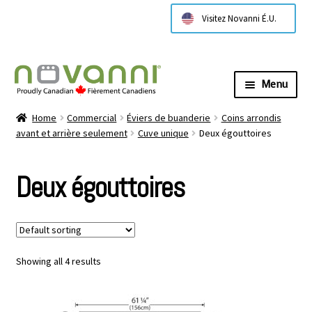
Visitez Novanni É.U.
Menu
Expa
À propos de nous
Home
Commercial
Éviers de buanderie
Coins arrondis
child
avant et arrière seulement
Cuve unique
Deux égouttoires
menu
Expa
Products
child
Deux égouttoires
menu
Expa
Technical Information
child
menu
Contactez nous
Showing all 4 results
Where to Buy