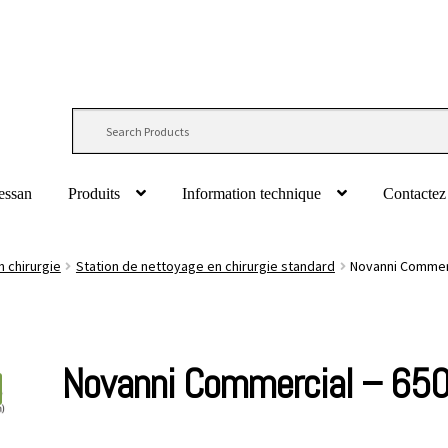
essan
Produits
Information technique
Contactez
 chirurgie
Station de nettoyage en chirurgie standard
Novanni Commerc
Novanni Commercial – 65