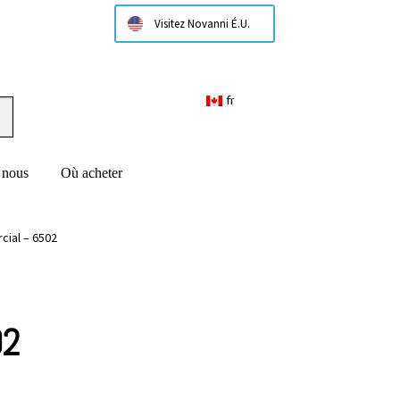
Visitez Novanni É.U.
fr
 nous
Où acheter
ial – 6502
02