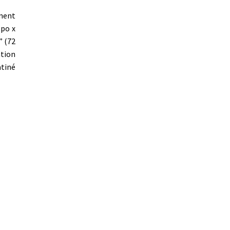
ment
 po x
” (72
ation
atiné