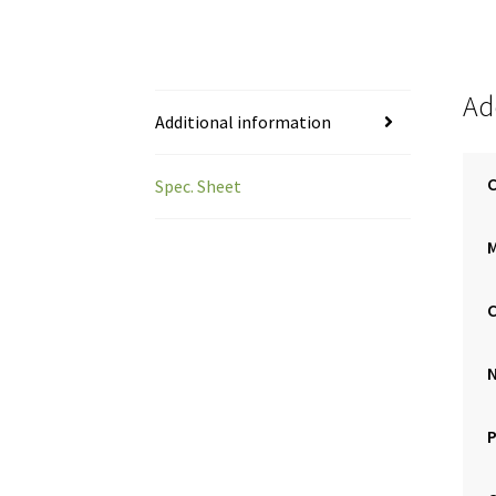
Ad
Additional information
C
Spec. Sheet
C
P