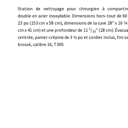
Station de nettoyage pour chirurgien à comparti
double en acier inoxydable. Dimensions hors-tout de 60
23 po (153 cm x 58 cm), dimensions de la cuve 28” x 16 ¼
3
cm x 41 cm) et une profondeur de 11
/
” (28 cm). Évacu
16
centrée, panier-crépine de 3 ½ po et cordier inclus, fini s
brossé, calibre 16, T300.