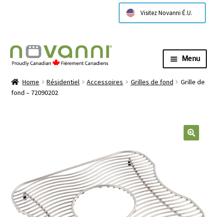
Visitez Novanni É.U.
Menu
Expa
À propos de nous
Home
Résidentiel
Accessoires
Grilles de fond
Grille de
child
fond – 72090202
menu
Expa
Products
child
menu
Expa
Technical Information
child
menu
Contactez nous
Where to Buy