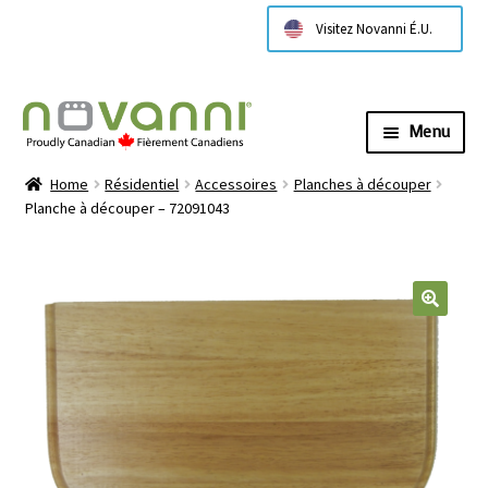
Visitez Novanni É.U.
Menu
Expa
À propos de nous
Home
Résidentiel
Accessoires
Planches à découper
child
Planche à découper – 72091043
menu
Expa
Products
child
menu
Expa
Technical Information
child
menu
Contactez nous
Where to Buy