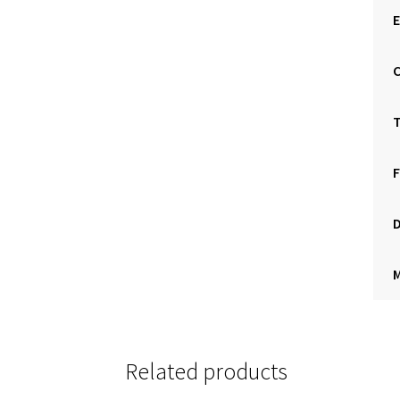
C
T
F
D
Related products