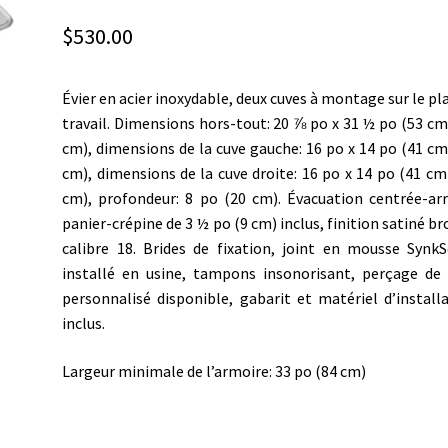
$
530.00
Évier en acier inoxydable, deux cuves à montage sur le pl
travail. Dimensions hors-tout: 20 ⅞ po x 31 ½ po (53 cm
cm), dimensions de la cuve gauche: 16 po x 14 po (41 cm
cm), dimensions de la cuve droite: 16 po x 14 po (41 cm
cm), profondeur: 8 po (20 cm). Évacuation centrée-arr
panier-crépine de 3 ½ po (9 cm) inclus, finition satiné br
calibre 18. Brides de fixation, joint en mousse Synk
installé en usine, tampons insonorisant, perçage de
personnalisé disponible, gabarit et matériel d’install
inclus.
Largeur minimale de l’armoire: 33 po (84 cm)