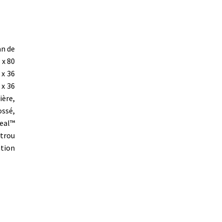
an de
 x 80
 x 36
 x 36
ière,
ossé,
Seal™
 trou
ation