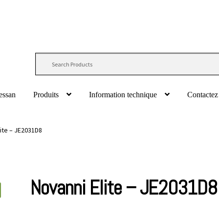
essan
Produits
Information technique
Contactez
lite – JE2031D8
Novanni Elite – JE2031D8