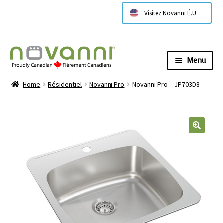
Visitez Novanni É.U.
Menu
Expa
À propos de nous
Home
Résidentiel
Novanni Pro
Novanni Pro – JP703D8
child
menu
Expa
Products
child
menu
Expa
Technical Information
child
menu
Contactez nous
Where to Buy