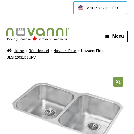
Visitez Novanni É.U.
Menu
Expa
À propos de nous
Home
Résidentiel
Novanni Elite
Novanni Elite –
child
JESR2031D8URV
menu
Expa
Products
child
menu
Expa
Technical Information
child
menu
Contactez nous
Where to Buy